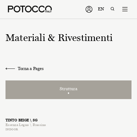
EN
Materiali & Rivestimenti
Torna a Pages
Struttura
TINTO BEIGE \ SG
Essenza Legno \ Frassino
INDOOR