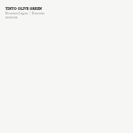
TINTO OLIVE GREEN
Essenza Legno \ Frassino
INDOOR